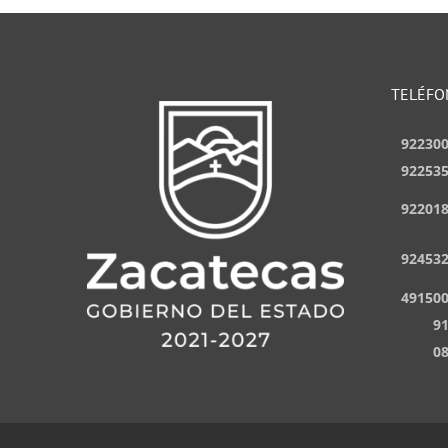
TELÉFO
92230
92253
92201
92453
49150
9
0