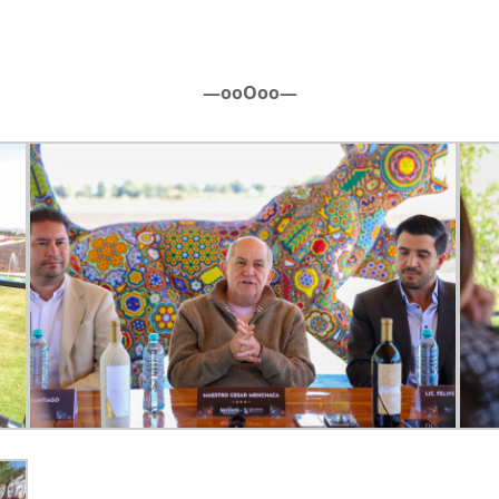
—ooOoo—