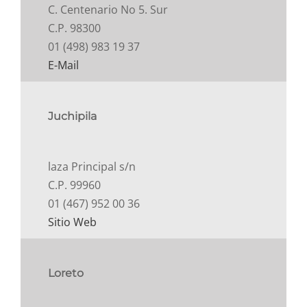
C. Centenario No 5. Sur
C.P. 98300
01 (498) 983 19 37
E-Mail
Juchipila
laza Principal s/n
C.P. 99960
01 (467) 952 00 36
Sitio Web
Loreto