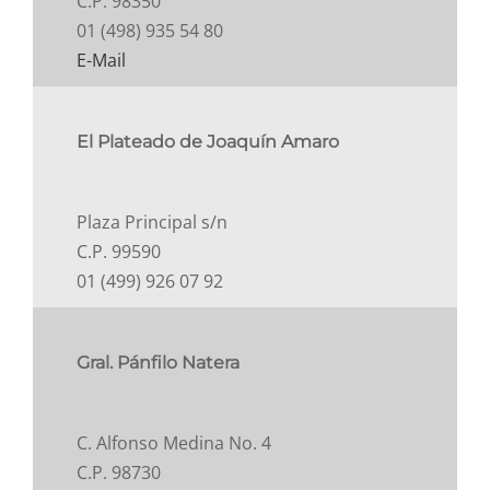
C.P. 98350
01 (498) 935 54 80
E-Mail
El Plateado de Joaquín Amaro
Plaza Principal s/n
C.P. 99590
01 (499) 926 07 92
Gral. Pánfilo Natera
C. Alfonso Medina No. 4
C.P. 98730