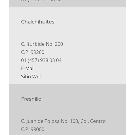
Chalchihuites
C. Iturbide No. 200
C.P. 99260
01 (457) 938 03 04
E-Mail
Sitio Web
Fresnillo
C. Juan de Tolosa No. 100, Col. Centro
C.P. 99000