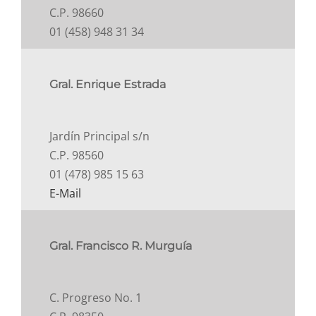
C.P. 98660
01 (458) 948 31 34
Gral. Enrique Estrada
Jardín Principal s/n
C.P. 98560
01 (478) 985 15 63
E-Mail
Gral. Francisco R. Murguía
C. Progreso No. 1