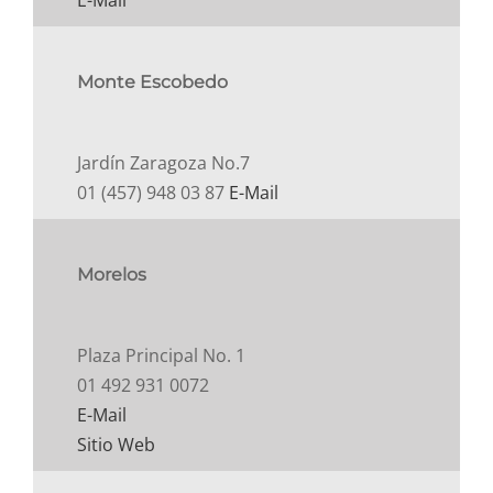
E-Mail
Monte Escobedo
Jardín Zaragoza No.7
01 (457) 948 03 87
E-Mail
Morelos
Plaza Principal No. 1
01 492 931 0072
E-Mail
Sitio Web