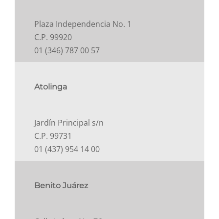
Plaza Independencia No. 1
C.P. 99920
01 (346) 787 00 57
Atolinga
Jardín Principal s/n
C.P. 99731
01 (437) 954 14 00
Benito Juárez