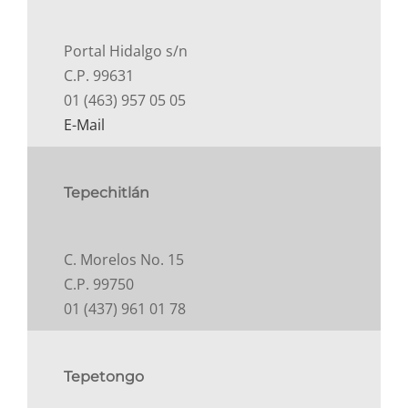
Portal Hidalgo s/n
C.P. 99631
01 (463) 957 05 05
E-Mail
Tepechitlán
C. Morelos No. 15
C.P. 99750
01 (437) 961 01 78
Tepetongo