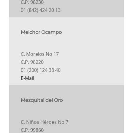
C.P. 98230
01 (842) 424 20 13
Melchor Ocampo
C. Morelos No 17
C.P. 98220
01 (200) 124 38 40
E-Mail
Mezquital del Oro
C. Niños Héroes No 7
C.P. 99860