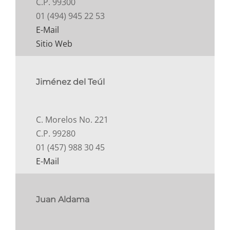
C.P. 99300
01 (494) 945 22 53
E-Mail
Sitio Web
Jiménez del Teúl
C. Morelos No. 221
C.P. 99280
01 (457) 988 30 45
E-Mail
Juan Aldama