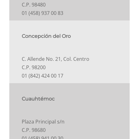
C.P. 98480
01 (458) 937 00 83
Concepción del Oro
C. Allende No. 21, Col. Centro
C.P. 98200
01 (842) 424 00 17
Cuauhtémoc
Plaza Principal s/n
C.P. 98680
01 (458) 941 00 30