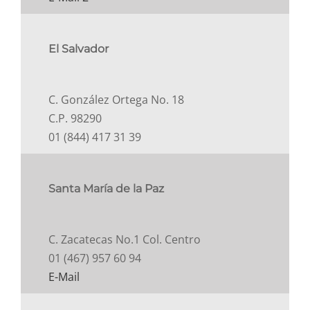
El Salvador
C. González Ortega No. 18
C.P. 98290
01 (844) 417 31 39
Santa María de la Paz
C. Zacatecas No.1 Col. Centro
01 (467) 957 60 94
E-Mail