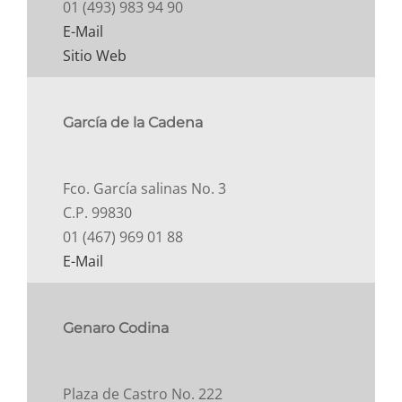
01 (493) 983 94 90
E-Mail
Sitio Web
García de la Cadena
Fco. García salinas No. 3
C.P. 99830
01 (467) 969 01 88
E-Mail
Genaro Codina
Plaza de Castro No. 222