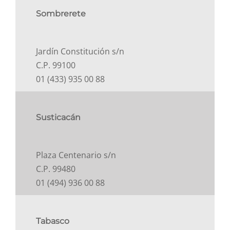
Sombrerete
Jardín Constitución s/n
C.P. 99100
01 (433) 935 00 88
Susticacán
Plaza Centenario s/n
C.P. 99480
01 (494) 936 00 88
Tabasco