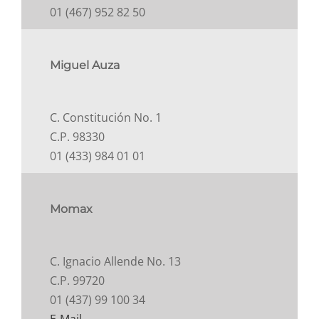
01 (467) 952 82 50
Miguel Auza
C. Constitución No. 1
C.P. 98330
01 (433) 984 01 01
Momax
C. Ignacio Allende No. 13
C.P. 99720
01 (437) 99 100 34