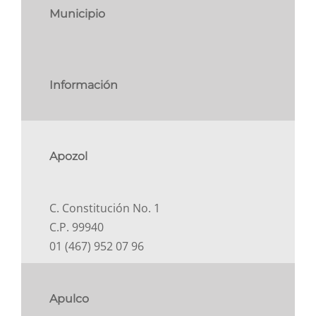
Municipio
Comité Para la Igualdad
Comité de Ética
Información
Sala de Prensa
Apozol
C. Constitución No. 1
C.P. 99940
01 (467) 952 07 96
Apulco