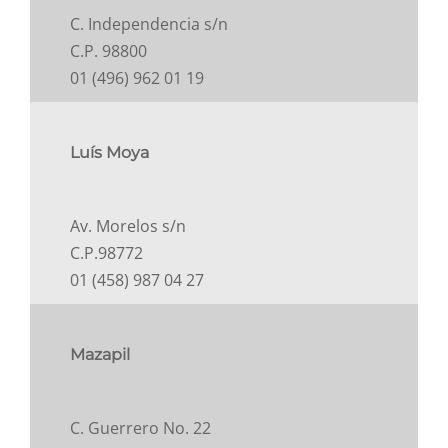
C. Independencia s/n
C.P. 98800
01 (496) 962 01 19
Luís Moya
Av. Morelos s/n
C.P.98772
01 (458) 987 04 27
Mazapil
C. Guerrero No. 22