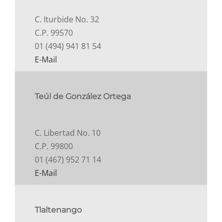
C. Iturbide No. 32
C.P. 99570
01 (494) 941 81 54
E-Mail
Teúl de González Ortega
C. Libertad No. 10
C.P. 99800
01 (467) 952 71 14
E-Mail
Tlaltenango