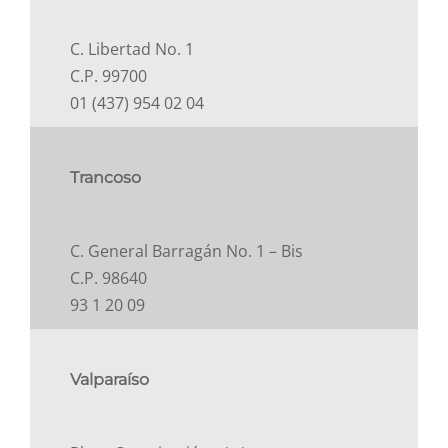
C. Libertad No. 1
C.P. 99700
01 (437) 954 02 04
Trancoso
C. General Barragán No. 1 – Bis
C.P. 98640
93 1 20 09
Valparaíso