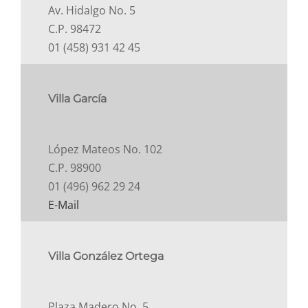
Av. Hidalgo No. 5
C.P. 98472
01 (458) 931 42 45
Villa García
López Mateos No. 102
C.P. 98900
01 (496) 962 29 24
E-Mail
Villa González Ortega
Plaza Madero No. 5