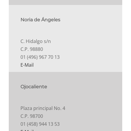
Noria de Ángeles
C. Hidalgo s/n
C.P. 98880
01 (496) 967 70 13
E-Mail
Ojocaliente
Plaza principal No. 4
C.P. 98700
01 (458) 944 13 53