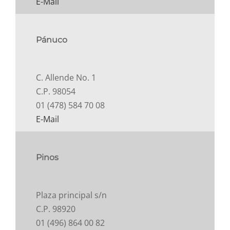
E-Mail
Pánuco
C. Allende No. 1
C.P. 98054
01 (478) 584 70 08
E-Mail
Pinos
Plaza principal s/n
C.P. 98920
01 (496) 864 00 82