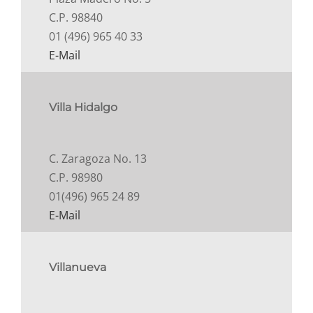
C.P. 98840
01 (496) 965 40 33
E-Mail
Villa Hidalgo
C. Zaragoza No. 13
C.P. 98980
01(496) 965 24 89
E-Mail
Villanueva