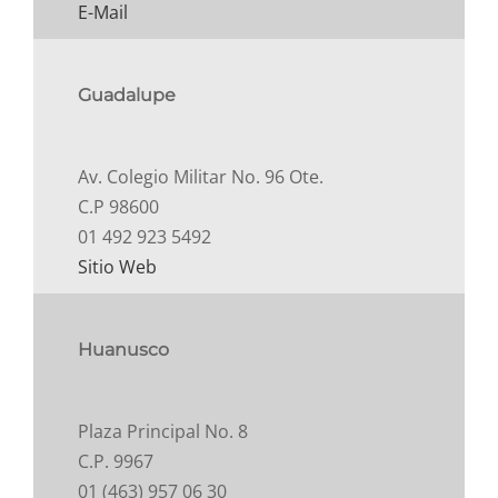
E-Mail
Guadalupe
Av. Colegio Militar No. 96 Ote.
C.P 98600
01 492 923 5492
Sitio Web
Huanusco
Plaza Principal No. 8
C.P. 9967
01 (463) 957 06 30