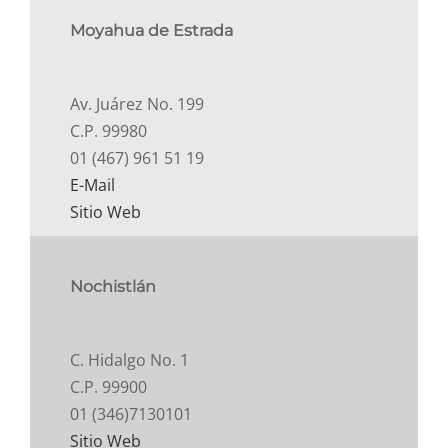
Moyahua de Estrada
Av. Juárez No. 199
C.P. 99980
01 (467) 961 51 19
E-Mail
Sitio Web
Nochistlán
C. Hidalgo No. 1
C.P. 99900
01 (346)7130101
Sitio Web