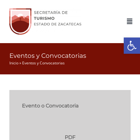
Skip
to
content
Tog
Nav
Open
Inicio
Eventos y Convocatorias
Inicio
»
Eventos y Convocatorias
Gobierno
Servicios
Evento o Convocatoria
Conoce Zacatecas
Transparencia
PDF