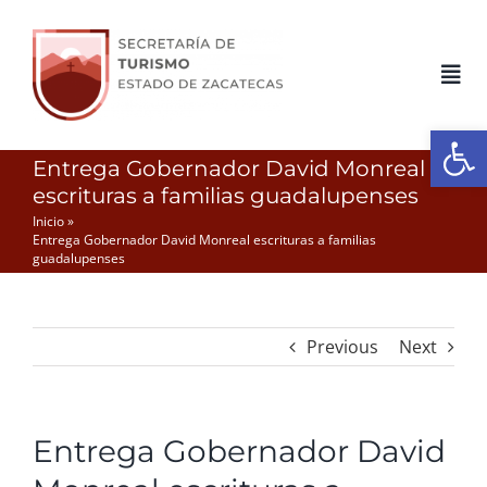
Skip
to
content
Tog
Nav
Open
Inicio
Entrega Gobernador David Monreal
escrituras a familias guadalupenses
Inicio
»
Gobierno
Entrega Gobernador David Monreal escrituras a familias
guadalupenses
Servicios
Previous
Next
Conoce Zacatecas
Entrega Gobernador David
Transparencia