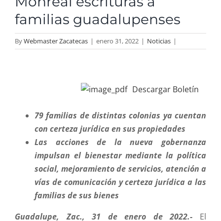
Monreal escrituras a
familias guadalupenses
Comité Para la Igualdad
By
Webmaster Zacatecas
|
enero 31, 2022
|
Noticias
|
Comité de Ética
View
Sala de Prensa
Larger
Descargar Boletín
Image
79 familias de distintas colonias ya cuentan
con certeza jurídica en sus propiedades
Las acciones de la nueva gobernanza
impulsan el bienestar mediante la política
social, mejoramiento de servicios, atención a
vías de comunicación y certeza jurídica a las
familias de sus bienes
Guadalupe, Zac., 31 de enero de 2022.-
El